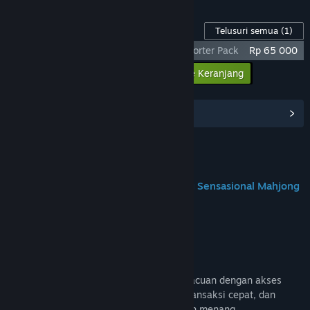
Konten Game ini
Telusuri semua
(1)
God Of War Ragnarok X Rajacuan - Supporter Pack
Rp 65 000
Masukkan semua DLC ke Keranjang
Rp 65 000
Lihat Hub Komunitas
Join us on Discord
Rajacuan - Slot Online Mudah Menang Sensasional Mahjong
2 Naga
Tentang Game Ini
Main sensasional Mahjong 2 Naga di Rajacuan dengan akses
stabil di mobile/desktop. Fitur lengkap, transaksi cepat, dan
layanan 24 jam untuk pengalaman mudah menang.