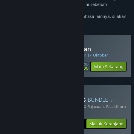
daftar bahasa yang didukung di bawah ini sebelum
melakukan pembelian.
Jika kamu ingin melihat game dalam bahasa lainnya, silakan
atur
preferensi bahasa
.
Minimal Deposit di Rajacuan
PENAWARAN HARIAN! Penawaran berakhir 17 Oktober
Rp 50 000
-90%
Main Sekarang
Rp 5 000
Beli Chaos Of Blade Kratos
BUNDLE
(?)
Terdiri dari 2 item:
God Of War Ragnarok X Rajacuan
,
Blackthorn
Arena: Reforged
-25%
Info Bundel
Rp 284 398
Masuk Keranjang