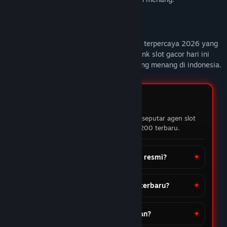
Deskripsi Konten Dewasa
Rajacuan
hadir sebagai dewa judi idn slot terpercaya 2026 yang
telah berlisensi resmi sebagai penyedia link slot gacor hari ini
dengan koleksi slot online terbaik gampang menang di indonesia.
FAQ Rajacuan ⭐️
Pertanyaan yang sering ditanyakan seputar agen slot
online resmi & RTP gacor bet 200 terbaru.
★★★★★
Goku
Apa itu Rajacuan agen slot online resmi?
Layanan cepat & tampilan
nyaman
Apa maksud RTP gacor bet 200 terbaru?
Proses akses dan navigasi terasa rapi, customer
service responsif, dan pengalaman pengguna
Bagaimana cara daftar di Rajacuan?
keseluruhan memuaskan.