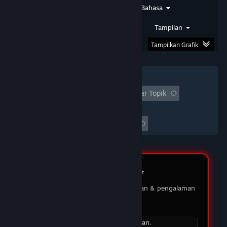
CS membantu
Jenis Ulasan
Jenis Pembelian
Bahasa
Saat butuh bantuan, CS menjawab dengan jelas
Rentang Tanggal
Waktu Bermain
Tampilan
dan ramah. Prosesnya juga tidak bertele-tele.
Tampilkan Grafik
08 Feb 2026
★★★★☆
Filter
Bulma
User-friendly di mobile
Tidak Termasuk Aktivitas Ulasan Keluar Topik
Waktu bermain:
Di HP tampilannya tetap rapi, cepat diakses, dan
menu-menu penting gampang ditemukan.
Seringnya Dimainkan di Steam Deck
10 Feb 2026
★★★★★
Trunks
Review Member ⭐️
Informasi RTP mudah
Testimoni pengguna tentang layanan & pengalaman
ditemukan
di Rajacuan.
Informasi yang dicari seperti RTP/fitur game
ditampilkan dengan jelas sehingga membantu