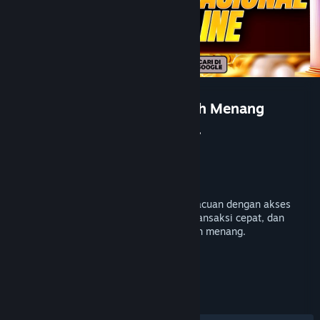
Bantuan
Rincian Akun
Preferensi toko
Ubah bahasa
Rajacuan - Slot Online Mudah Menang
Sensasional Mahjong 2 Naga
Ganti Pengguna
Pengembang
PersonaeGame Studio
Dapatkan Aplikasi Seluler Steam
Penerbit
Kunpan Games
Dirilis
23 Jan 2026
Lihat situs web desktop
Main sensasional Mahjong 2 Naga di Rajacuan dengan akses
stabil di mobile/desktop. Fitur lengkap, transaksi cepat, dan
layanan 24 jam untuk pengalaman mudah menang.
TAG
+
ULASAN