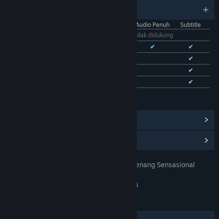
11 bahasa yang didukung
Antarmuka
Audio Penuh
Subtitle
Bhs. Indonesia
Tidak didukung
Bhs. Inggris
✔
✔
✔
Bhs. Tionghoa Sederhana
✔
✔
Bhs. Tionghoa Tradisional
✔
✔
Bhs. Prancis
✔
✔
Lihat semua 11 bahasa yang didukung
Lihat Pencapaian Steam
(28)
Lihat Item Toko Poin
(9)
Rajacuan - Slot Online Mudah Menang Sensasional
JUDUL:
Mahjong 2 Naga
Petualangan
,
Indie
,
RPG
,
Strategi
GENRE:
23 Jan 2026
TANGGAL RILIS:
28 Agu 2023
TANGGAL RILIS AKSES DINI: