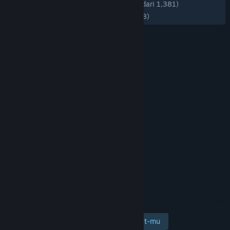
KESELURUHAN:
Mayoritas Positif
(74% dari 1,381)
TERBARU:
Mayoritas Positif
(72% dari 98)
Tambahkan ke wishlist-mu